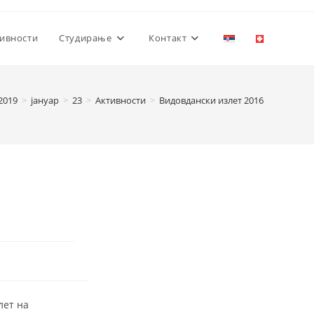
ивности
Студирање
Контакт
2019
>
јануар
>
23
>
Активности
>
Видовдански излет 2016
лет на