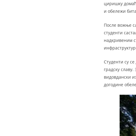
циришку домаћу
и обeлежи бит
После вожње са
студенти саст
надкривеним с
инфраструктур
Студенти су с
градску славу
видовдански из
догодине обел