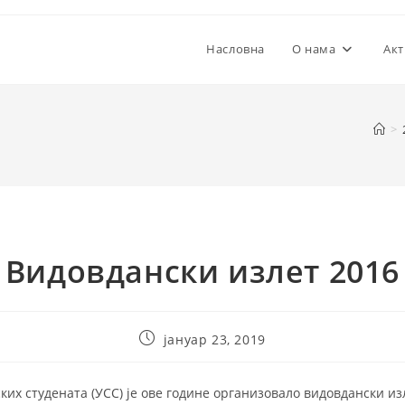
Насловна
О нама
Акт
>
Видовдански излет 2016
Post
јануар 23, 2019
published:
их студената (УСС) је ове године организовало видовдански из