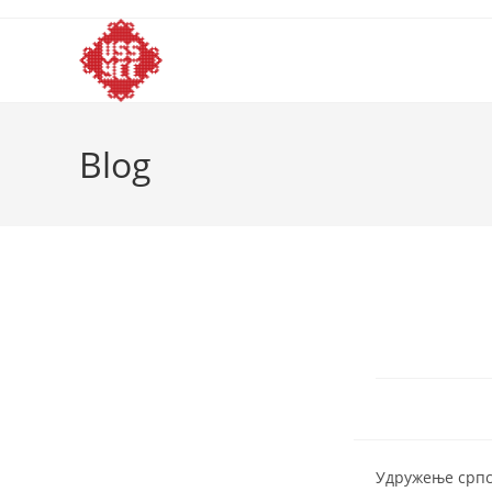
Skip
to
content
Blog
Удружење српск