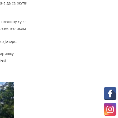
на да се окупи
 планину су се
иљeм, великим
о језеро.
циришку
шњи