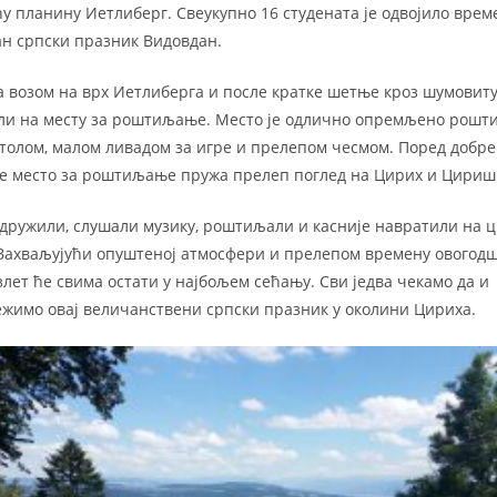
 планину Иетлиберг. Свеукупно 16 студената је одвојило време
ан српски празник Видовдан.
 возом на врх Иетлиберга и после кратке шетње кроз шумовиту
али на месту за роштиљање. Место је одлично опремљено рошт
толом, малом ливадом за игре и прелепом чесмом. Поред добре
е место за роштиљaњe пружа прелеп поглед на Цирих и Циришк
е дружили, слушали музику, роштиљали и касније навратили на 
. Захваљујући опуштеној атмосфери и прелепом времену овогод
лет ће свима остати у најбољем сећању. Сви једва чекамо да и
ежимо овај величанствени српски празник у околини Цириха.