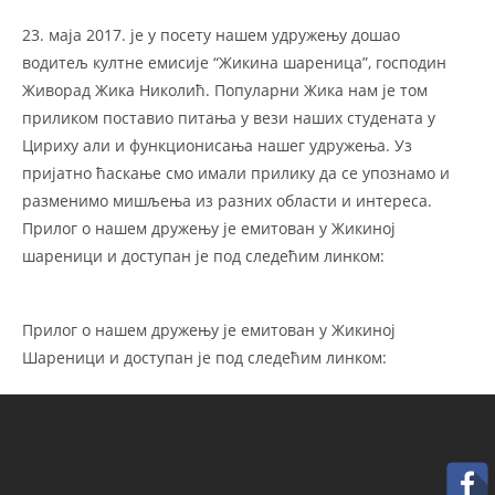
23. маја 2017. је у посету нашем удружењу дошао
водитељ култне емисије “Жикина шареница”, господин
Живорад Жика Николић. Популарни Жика нам је том
приликом поставио питања у вези наших студената у
Цириху али и функционисања нашег удружења. Уз
пријатно ћаскање смо имали прилику да се упознамо и
разменимо мишљења из разних области и интереса.
Прилог о нашем дружењу је емитован у Жикиној
шареници и доступан је под следећим линком:
Прилог о нашем дружењу је емитован у Жикиној
Шареници и доступан је под следећим линком: