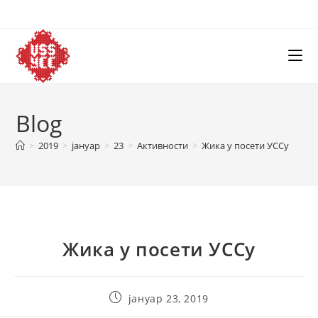
Skip
to
content
Blog
>
2019
>
јануар
>
23
>
Активности
>
Жика у посети УССу
Жика у посети УССу
Post
јануар 23, 2019
published: