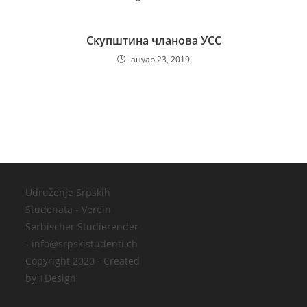
Скупштина чланова УСС
јануар 23, 2019
Udruženje Srpskih
Studenata - Verein
Serbischer Studierender
- info@srpskistudenti.ch
Copyright 2020 - Created
by TDesign