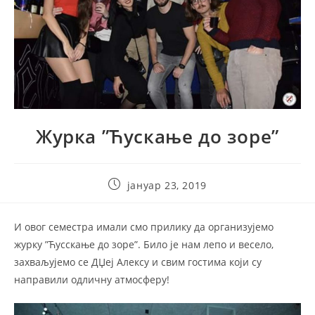
Журка ”Ћускање до зоре”
Post
јануар 23, 2019
published:
И овог семестра имали смо прилику да организујемо
журку ”Ћусскање до зоре”. Било је нам лепо и весело,
захваљујемо се ДЏеј Алексу и свим гостима који су
направили одличну атмосферу!