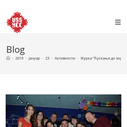
Skip
to
content
Blog
>
2019
>
јануар
>
23
>
Активности
>
Журка ”Ћускање до зоре”