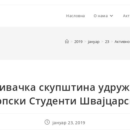
Насловна
О нама
Акт
>
2019
>
јануар
>
23
>
Активно
ивачка скупштина удру
рпски Студенти Швајцарс
Post
јануар 23, 2019
published: