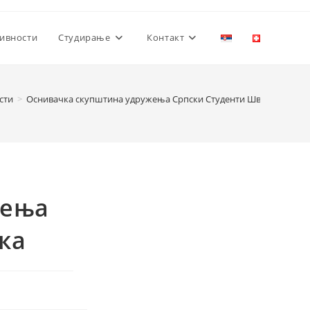
ивности
Студирање
Контакт
сти
>
Оснивачка скупштина удружења Српски Студенти Швајцарска
жења
ка