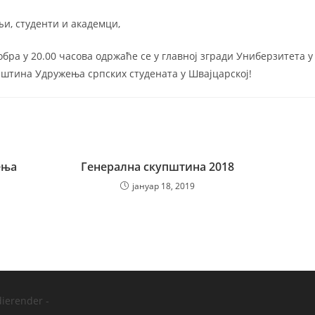
и, студенти и академци,
тобра у 20.00 часова одржаће се у главној згради Униберзитета 
пштина Удружења српских студената у Швајцарској!
ења
Генерална скупштина 2018
јануар 18, 2019
dierender -