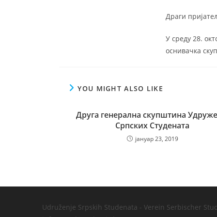
Драги пријатељ
У среду 28. ок
оснивачка ску
YOU MIGHT ALSO LIKE
Друга генерална скупштина Удруж
Српских Студената
јануар 23, 2019
Udruženje Srpskih Studenata - Verein Serbischer Stu