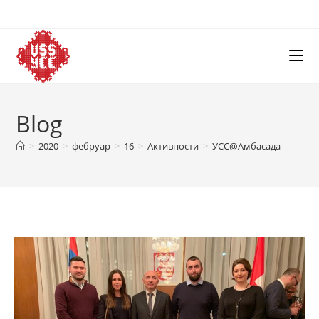
Skip
to
content
Blog
>
2020
>
фебруар
>
16
>
Активности
>
УСС@Амбасада