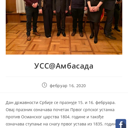
УСС@Амбасада
Post
фебруар 16, 2020
published:
Дан државности Србије се празнује 15. и 16. фебруара.
Овај празник означава почетак Првог српског устанка
против Османског царства 1804. године и такође
означава ступање на снагу првог устава из 1835. године.