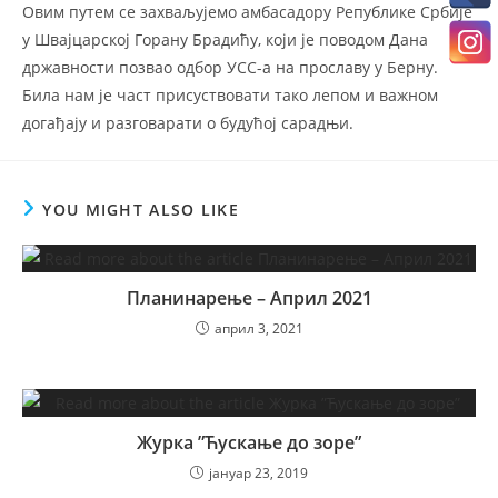
Овим путем се захваљујемо амбасадору Републике Србије
у Швајцарској Горану Брадићу, који je поводом Дана
државности позвао одбор УСC-а на прославу у Берну.
Била нам је част присуствовати тако лепом и важном
догађају и разговарати о будућој сарадњи.
YOU MIGHT ALSO LIKE
Планинарење – Април 2021
април 3, 2021
Журка ”Ћускање до зоре”
јануар 23, 2019