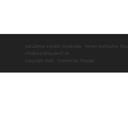
Udruženje Srpskih Studenata - Verein Serbischer Stu
info@srpskistudenti.ch
Copyright 2020 - Created by TDesign