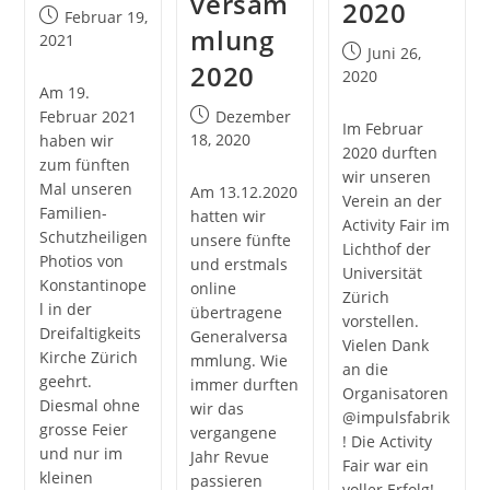
versam
2020
Post
Februar 19,
mlung
published:
2021
Post
Juni 26,
2020
published:
2020
Am 19.
Post
Februar 2021
Dezember
Im Februar
published:
18, 2020
haben wir
2020 durften
zum fünften
wir unseren
Mal unseren
Am 13.12.2020
Verein an der
Familien-
hatten wir
Activity Fair im
Schutzheiligen
unsere fünfte
Lichthof der
Photios von
und erstmals
Universität
Konstantinope
online
Zürich
l in der
übertragene
vorstellen.
Dreifaltigkeits
Generalversa
Vielen Dank
Kirche Zürich
mmlung. Wie
an die
geehrt.
immer durften
Organisatoren
Diesmal ohne
wir das
@impulsfabrik
grosse Feier
vergangene
! Die Activity
und nur im
Jahr Revue
Fair war ein
kleinen
passieren
voller Erfolg!…