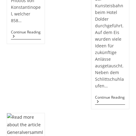
Photios von
Kunsteisbahn
Konstantinope
beim Hotel
l, welcher
Dolder
858…
durchgeführt.
Familienfeier
Continue Reading
Auf dem Eis
«Slava»
wurden viele
2020
Ideen für
zukünftige
Anlässe
ausgetauscht.
Neben dem
Schlittschuhla
ufen…
Erste
Continue Reading
Meeti
&
Greet
Im
2020
–
Dolde