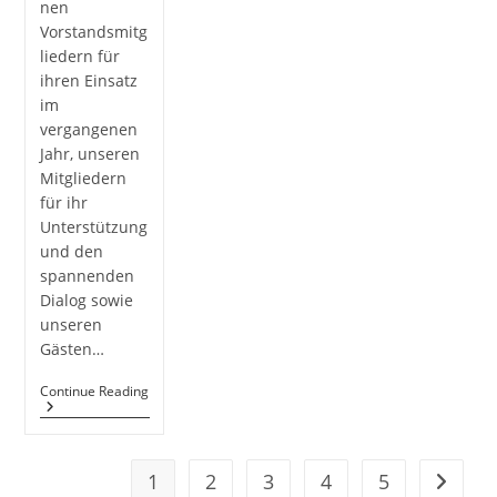
nen
Vorstandsmitg
liedern für
ihren Einsatz
im
vergangenen
Jahr, unseren
Mitgliedern
für ihr
Unterstützung
und den
spannenden
Dialog sowie
unseren
Gästen…
Generalversammlung
Continue Reading
2019
1
2
3
4
5
Go to t