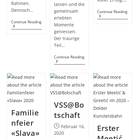
Rahmen.
lassen und die
Dennoch…
gemeinsam
Activi
Continue Reading
Fair
erlebten
2020
Slava
Continue Reading
Momente
2021
geniessen.
Der traurige
Teil…
Generalversammlung
Continue Reading
2020
VSS@Bo
Familie
tschaft
nfeier
Erster
Post
Februar 16,
«Slava»
published:
2020
Meetić