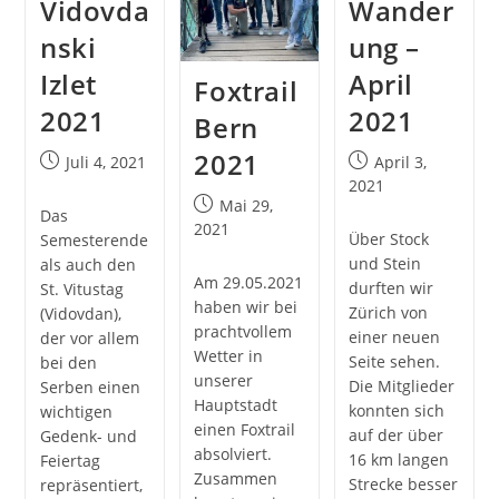
Vidovda
Wander
nski
ung –
Izlet
April
Foxtrail
2021
2021
Bern
2021
Post
Post
Juli 4, 2021
April 3,
published:
published:
2021
Post
Mai 29,
Das
published:
2021
Über Stock
Semesterende
und Stein
als auch den
Am 29.05.2021
durften wir
St. Vitustag
haben wir bei
Zürich von
(Vidovdan),
prachtvollem
einer neuen
der vor allem
Wetter in
Seite sehen.
bei den
unserer
Die Mitglieder
Serben einen
Hauptstadt
konnten sich
wichtigen
einen Foxtrail
auf der über
Gedenk- und
absolviert.
16 km langen
Feiertag
Zusammen
Strecke besser
repräsentiert,