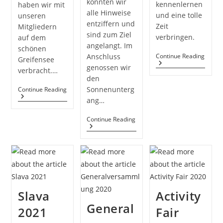
konnten wir
kennenlernen
haben wir mit
alle Hinweise
und eine tolle
unseren
entziffern und
Zeit
Mitgliedern
sind zum Ziel
verbringen.
auf dem
angelangt. Im
schönen
Wand
Continue Reading
Anschluss
Greifensee
–
genossen wir
verbracht.…
April
den
2021
Vidovdanski
Sonnenunterg
Continue Reading
Izlet
ang…
2021
Foxtrail
Continue Reading
Bern
2021
Slava
Activity
General
2021
Fair