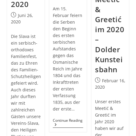
2020
&
Am 15.
Post
Juni 26,
Februar feiern
Greetić
published:
2020
die Serben
im 2020
den Beginn
des ersten
Die Slava ist
–
serbischen
ein serbisch-
Dolder
Aufstandes
orthodoxes
gegen das
Familienfest,
Kunstei
Osmanische
das zu Ehren
sbahn
Reich im Jahre
des Familien-
1804 und das
Schutzheiligen
Post
Februar 16,
Inkrafttreten
gefeiert wird.
published:
2020
der ersten
Auch dieses
Verfassung
Jahr durften
Unser erstes
1835, aus der
wir mit
Meetić &
der erste…
zahlreichen
Greetić im
Gästen unsere
VSS@Botschaft
Continue Reading
Jahr 2020
Vereins-Slava,
haben wir auf
den Heiligen
der