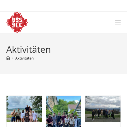
Skip
to
content
Aktivitäten
>
Aktivitäten