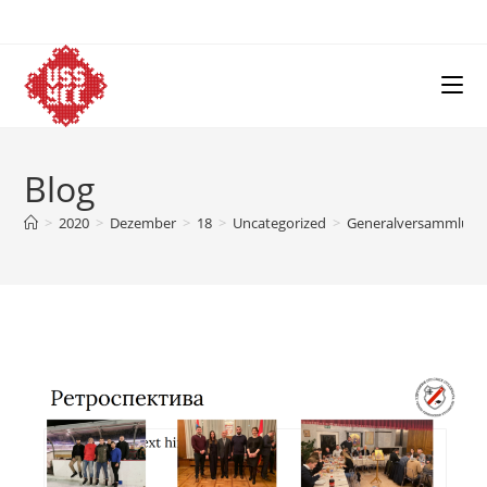
Skip
to
content
Blog
>
2020
>
Dezember
>
18
>
Uncategorized
>
Generalversammlung