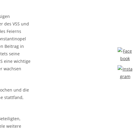
sigen
der des VSS und
des Feierns
onstantinopel
n Beitrag in
tets seine
S eine wichtige
ter wachsen
rochen und die
e stattfand,
eteiligten,
ele weitere