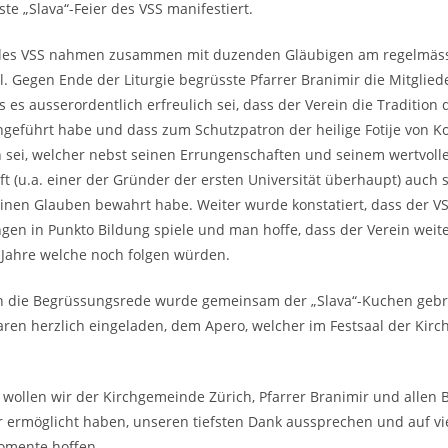
ste „Slava“-Feier des VSS manifestiert.
 des VSS nahmen zusammen mit duzenden Gläubigen am regelmäs
il. Gegen Ende der Liturgie begrüsste Pfarrer Branimir die Mitglie
s es ausserordentlich erfreulich sei, dass der Verein die Tradition 
ingeführt habe und dass zum Schutzpatron der heilige Fotije von K
sei, welcher nebst seinen Errungenschaften und seinem wertvolle
t (u.a. einer der Gründer der ersten Universität überhaupt) auch s
nen Glauben bewahrt habe. Weiter wurde konstatiert, dass der VS
ungen in Punkto Bildung spiele und man hoffe, dass der Verein wei
 Jahre welche noch folgen würden.
n die Begrüssungsrede wurde gemeinsam der „Slava“-Kuchen geb
n herzlich eingeladen, dem Apero, welcher im Festsaal der Kirch
e wollen wir der Kirchgemeinde Zürich, Pfarrer Branimir und allen B
r ermöglicht haben, unseren tiefsten Dank aussprechen und auf vi
mente hoffen.