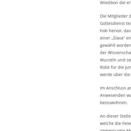
Wiedikon die er
Die Mitglieder
Gottesdienst te
hob hervor, das
einer „Slava“ e
gewählt worden 
der Wissenschaf
Wurzeln und sei
Rolle für die J
werde über die
Im Anschluss a
Anwesenden ware
beizuwohnen.
An dieser Stell
welche die Feie
gemeinsame Mo