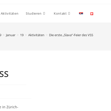
Aktivitäten
Studieren
Kontakt
9
>
Januar
>
19
>
Aktivitäten
>
Die erste „Slava“-Feier des VSS
VSS
 in Zürich-