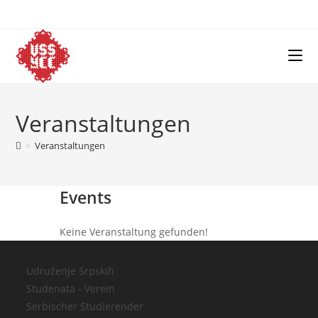
Skip
to
content
Veranstaltungen
>
Veranstaltungen
Events
Keine Veranstaltung gefunden!
Udruženje Srpskih
Studenata - Verein
Serbischer Studierender