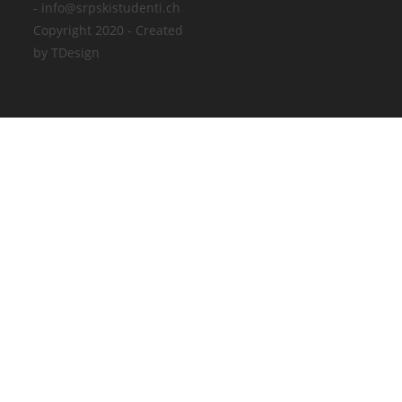
- info@srpskistudenti.ch
Copyright 2020 - Created
by TDesign