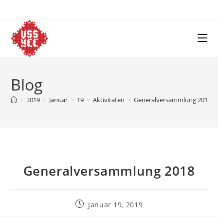
Skip
to
content
Blog
>
2019
>
Januar
>
19
>
Aktivitäten
>
Generalversammlung 2018
Generalversammlung 2018
Post
Januar 19, 2019
published: