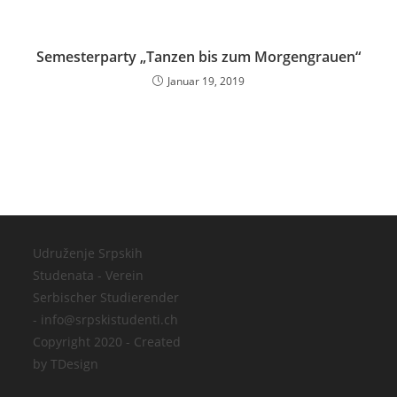
Semesterparty „Tanzen bis zum Morgengrauen“
Januar 19, 2019
Udruženje Srpskih
Studenata - Verein
Serbischer Studierender
- info@srpskistudenti.ch
Copyright 2020 - Created
by TDesign