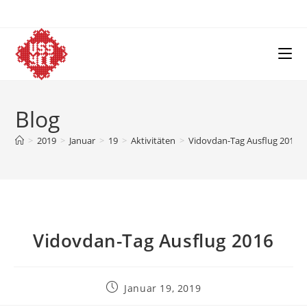
Skip
to
content
Blog
>
2019
>
Januar
>
19
>
Aktivitäten
>
Vidovdan-Tag Ausflug 2016
Vidovdan-Tag Ausflug 2016
Post
Januar 19, 2019
published: